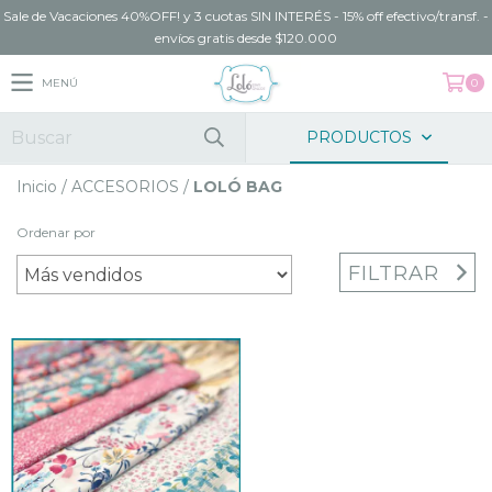
Sale de Vacaciones 40%OFF! y 3 cuotas SIN INTERÉS - 15% off efectivo/transf. -
envíos gratis desde $120.000
MENÚ
0
PRODUCTOS
Inicio
/
ACCESORIOS
/
LOLÓ BAG
Ordenar por
FILTRAR