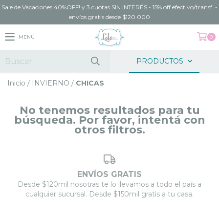
Sale de Vacaciones 40%OFF! y 3 cuotas SIN INTERÉS - 15% off efectivo/transf. -
envíos gratis desde $120.000
MENÚ
0
PRODUCTOS
Inicio
/
INVIERNO
/
CHICAS
No tenemos resultados para tu
búsqueda. Por favor, intentá con
otros filtros.
ENVÍOS GRATIS
Desde $120mil nosotras te lo llevamos a todo el país a
cualquier sucursal. Desde $150mil gratis a tu casa.