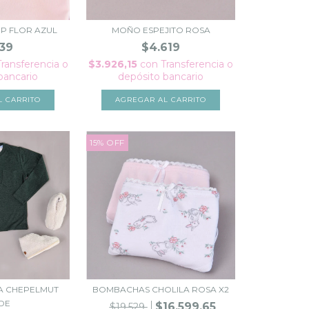
P FLOR AZUL
MOÑO ESPEJITO ROSA
139
$4.619
Transferencia o
$3.926,15
con
Transferencia o
bancario
depósito bancario
L CARRITO
AGREGAR AL CARRITO
15
%
OFF
A CHEPELMUT
BOMBACHAS CHOLILA ROSA X2
DE
$16.599,65
$19.529