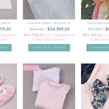
BLANCO
POLERA ONELLI CELESTE T2
SWEATER PO
79,20
$24.359,20
$
$30.449
$74.969
nsferencia
$20.705,32
con
Transferencia
$54.165,10
con
cario
o depósito bancario
o depósito
RITO
AGREGAR AL CARRITO
AGREGAR A
20
%
OFF