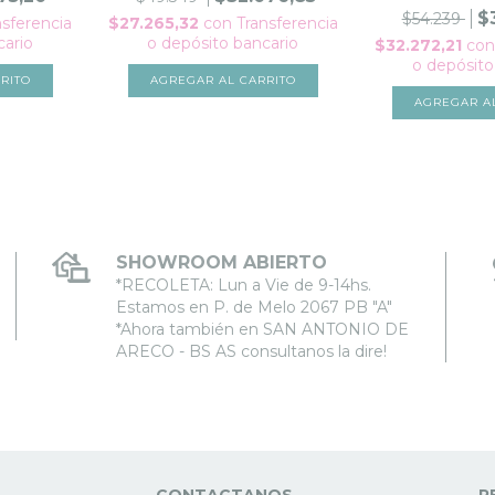
$
$54.239
nsferencia
$27.265,32
con
Transferencia
cario
o depósito bancario
$32.272,21
con
o depósito
RITO
AGREGAR AL CARRITO
AGREGAR A
SHOWROOM ABIERTO
*RECOLETA: Lun a Vie de 9-14hs.
Estamos en P. de Melo 2067 PB "A"
*Ahora también en SAN ANTONIO DE
ARECO - BS AS consultanos la dire!