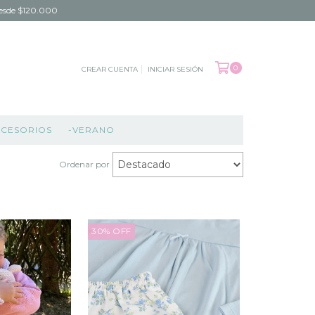
 desde $120.000
0
CREAR CUENTA
INICIAR SESIÓN
CCESORIOS
-VERANO
Ordenar por
30
%
OFF