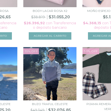
 ROSA
BODY LACAR ROSA X2
MOÑO ESPEJO 
26,65
$31.055,20
$5.
$38.819
nsferencia
$26.396,92
con
Transferencia
$4.368,15
con
cario
o depósito bancario
depósito 
RITO
AGREGAR AL CARRITO
AGREGAR A
35
%
OFF
30
%
OFF
ELESTE
BUZO TRAFUL CELESTE
PIJAMA REMER
VER
75,20
$32.076,85
$49.349