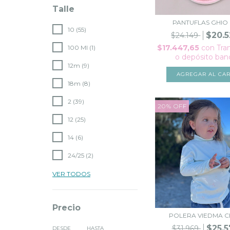
Talle
PANTUFLAS GHIO
10 (55)
$20.5
$24.149
$17.447,65
con
Tra
100 Ml (1)
o depósito ban
12m (9)
AGREGAR AL CAR
18m (8)
2 (39)
20
%
OFF
12 (25)
14 (6)
24/25 (2)
VER TODOS
Precio
POLERA VIEDMA C
$25.5
$31.969
DESDE
HASTA