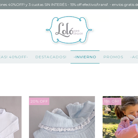
ones 40%OFF! y 3 cuotas SIN INTERÉS - 15% off efectivo/transf. - envíos gratis
CAS! 40%OFF-
DESTACADOS!
-INVIERNO
PROMOS
-A
20
%
OFF
15
%
OFF