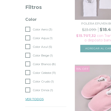
Filtros
Color
POLERA EPUYEN 
$18.4
$23.099
Color Aero (3)
$15.707,32
con
Tra
Color Aqua (1)
o depósito ban
Color Azul (5)
AGREGAR AL CAR
Color Beige (1)
Color Blanco (8)
15
%
OFF
Color Celeste (11)
Color Crudo (1)
Color Dinos (1)
VER TODOS