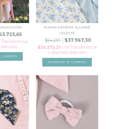
SADAS ROSA
PIJAMA REMERA ALUMINE
CELESTE
63.723,65
$37.967,30
$54.239
Transferencia
 bancario
$32.272,21
con
Transferencia
o depósito bancario
L CARRITO
AGREGAR AL CARRITO