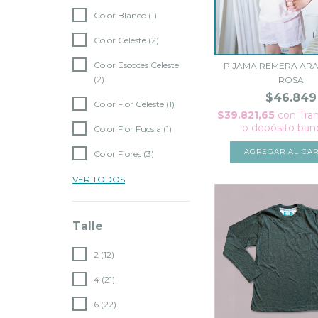
Color Blanco (1)
Color Celeste (2)
Color Escoces Celeste
PIJAMA REMERA AR
(2)
ROSA
$46.849
Color Flor Celeste (1)
$39.821,65
con
Tra
o depósito ban
Color Flor Fucsia (1)
AGREGAR AL CAR
Color Flores (3)
VER TODOS
Talle
2 (12)
4 (21)
6 (22)