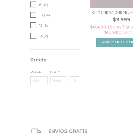
8 (17)
O- REMERA CHEPELM
10 (14)
$9.999
12 (6)
$8.499,15
con
Trans
depósito banc
14 (2)
AGREGAR AL CAR
Precio
DESDE
HASTA
ENVÍOS GRATIS