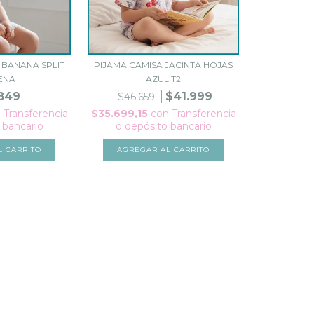
 BANANA SPLIT
PIJAMA CAMISA JACINTA HOJAS
ENA
AZUL T2
849
$41.999
$46.659
n
Transferencia
$35.699,15
con
Transferencia
 bancario
o depósito bancario
L CARRITO
AGREGAR AL CARRITO