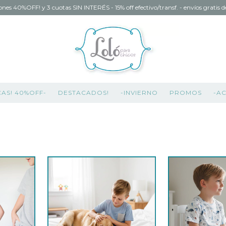
ones 40%OFF! y 3 cuotas SIN INTERÉS - 15% off efectivo/transf. - envíos gratis
CAS! 40%OFF-
DESTACADOS!
-INVIERNO
PROMOS
-A