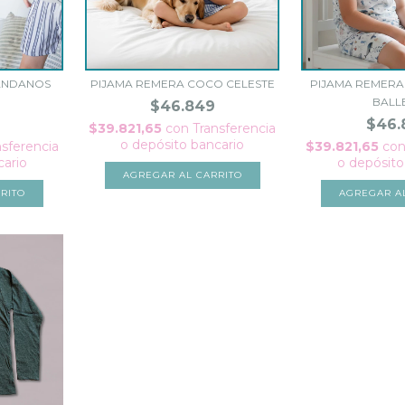
ANDANOS
PIJAMA REMERA COCO CELESTE
PIJAMA REMERA
BALL
$46.849
$46.
$39.821,65
con
Transferencia
o depósito bancario
nsferencia
$39.821,65
co
cario
o depósito
AGREGAR AL CARRITO
RITO
AGREGAR A