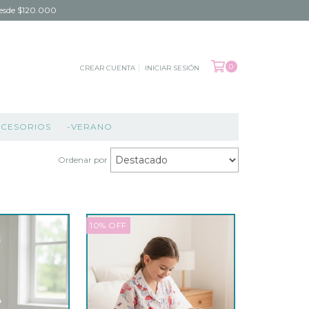
 desde $120.000
0
CREAR CUENTA
INICIAR SESIÓN
CCESORIOS
-VERANO
Ordenar por
10
%
OFF