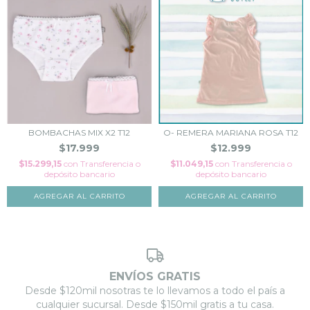
BOMBACHAS MIX X2 T12
O- REMERA MARIANA ROSA T12
$17.999
$12.999
$15.299,15
con
Transferencia o
$11.049,15
con
Transferencia o
depósito bancario
depósito bancario
AGREGAR AL CARRITO
AGREGAR AL CARRITO
ENVÍOS GRATIS
Desde $120mil nosotras te lo llevamos a todo el país a
cualquier sucursal. Desde $150mil gratis a tu casa.