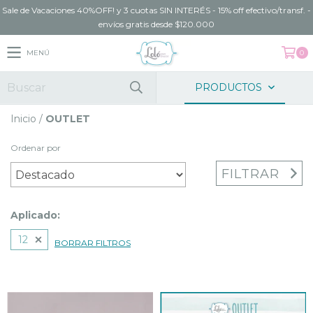
Sale de Vacaciones 40%OFF! y 3 cuotas SIN INTERÉS - 15% off efectivo/transf. -
envíos gratis desde $120.000
MENÚ
0
PRODUCTOS
Inicio
/
OUTLET
Ordenar por
FILTRAR
Aplicado:
12
BORRAR FILTROS