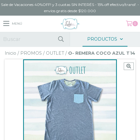
Sale de Vacaciones 40%OFF! y 3 cuotas SIN INTERÉS - 15% off efectivo/transf. -
envíos gratis desde $120.000
MENÚ
0
PRODUCTOS
Inicio
/
PROMOS
/
OUTLET
/
O- REMERA COCO AZUL T14