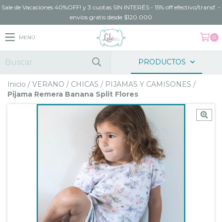
Sale de Vacaciones 40%OFF! y 3 cuotas SIN INTERÉS - 15% off efectivo/transf. -
envíos gratis desde $120.000
MENÚ
0
PRODUCTOS
Inicio
/
VERANO
/
CHICAS
/
PIJAMAS Y CAMISONES
/
Pijama Remera Banana Split Flores