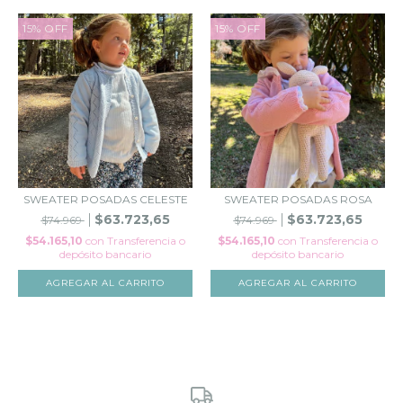
15
%
OFF
15
%
OFF
SWEATER POSADAS CELESTE
SWEATER POSADAS ROSA
$63.723,65
$63.723,65
$74.969
$74.969
$54.165,10
con
Transferencia o
$54.165,10
con
Transferencia o
depósito bancario
depósito bancario
AGREGAR AL CARRITO
AGREGAR AL CARRITO