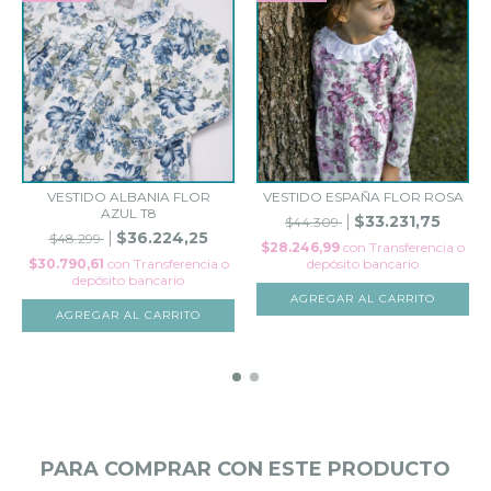
VESTIDO ALBANIA FLOR
VESTIDO ESPAÑA FLOR ROSA
AZUL T8
$33.231,75
$44.309
$36.224,25
$48.299
$28.246,99
con
Transferencia o
$30.790,61
con
Transferencia o
depósito bancario
depósito bancario
AGREGAR AL CARRITO
AGREGAR AL CARRITO
PARA COMPRAR CON ESTE PRODUCTO