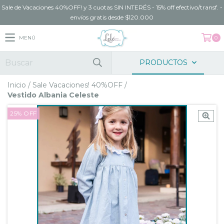
Sale de Vacaciones 40%OFF! y 3 cuotas SIN INTERÉS - 15% off efectivo/transf. -
envíos gratis desde $120.000
MENÚ
0
PRODUCTOS
Inicio
/
Sale Vacaciones! 40%OFF
/
Vestido Albania Celeste
25
%
OFF