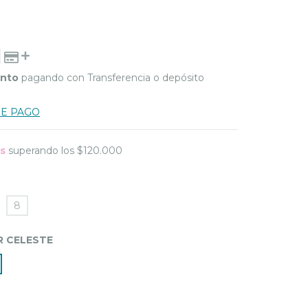
ento
pagando con Transferencia o depósito
DE PAGO
is
superando los
$120.000
8
 CELESTE