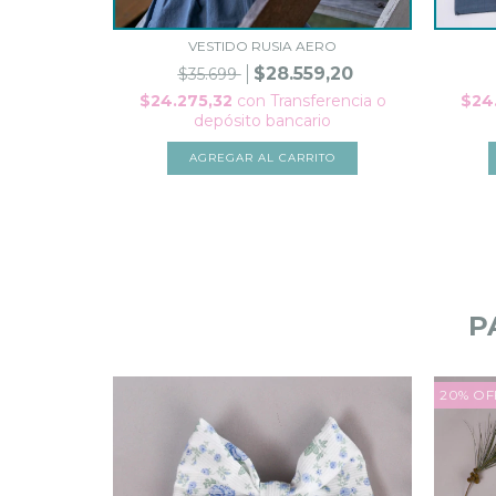
VESTIDO RUSIA AERO
$28.559,20
$35.699
$24.275,32
con
Transferencia o
$24
depósito bancario
AGREGAR AL CARRITO
P
20
%
OF