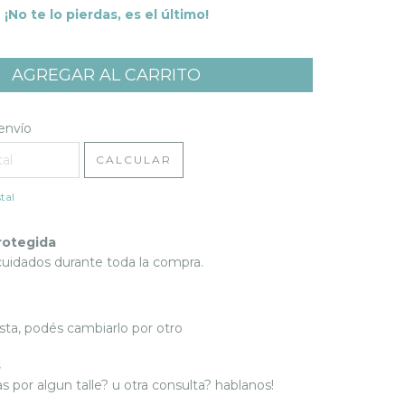
¡No te lo pierdas, es el último!
l CP:
CAMBIAR CP
envío
CALCULAR
tal
rotegida
cuidados durante toda la compra.
sta, podés cambiarlo por otro
s
 por algun talle? u otra consulta? hablanos!