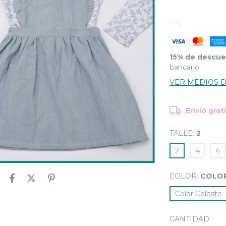
15% de descu
bancario
VER MEDIOS 
Envío grat
TALLE:
2
2
4
6
COLOR:
COLOR
Color Celeste
CANTIDAD