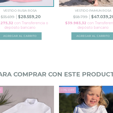
VESTIDO RUSIA ROSA
VESTIDO PAIMUN ROSA
$28.559,20
$47.039,2
$35.699
$58.799
.275,32
con
Transferencia o
$39.983,32
con
Transferen
depósito bancario
depósito bancario
AGREGAR AL CARRITO
AGREGAR AL CARRITO
ARA COMPRAR CON ESTE PRODUC
F
20
%
OFF