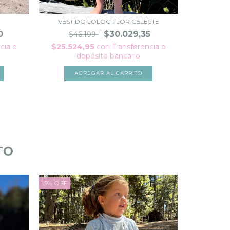
VESTIDO LOLOG FLOR CELESTE
0
$30.029,35
$46.199
cia o
$25.524,95
con
Transferencia o
depósito bancario
AGREGAR AL CARRITO
TO
15
%
OFF