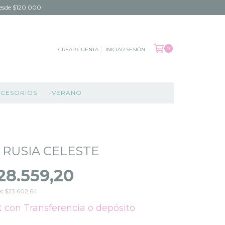
 desde $120.000
0
CREAR CUENTA
INICIAR SESIÓN
CCESORIOS
-VERANO
 RUSIA CELESTE
28.559,20
os
$23.602,64
2
con
Transferencia o depósito