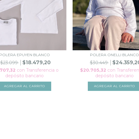
POLERA EPUYEN BLANCO
POLERA ONELLI BLANCO
$18.479,20
$24.359,2
$23.099
$30.449
.707,32
con
Transferencia o
$20.705,32
con
Transferen
depósito bancario
depósito bancario
AGREGAR AL CARRITO
AGREGAR AL CARRITO