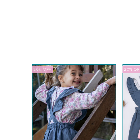
20
%
OFF
20
%
OF