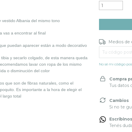
vestido Albania del mismo tono
la vas a encontrar al final
Entregas para e
Medios de 
 que puedan aparecer están a modo decorativo
 tibia y secarlo colgado, de esta manera queda
, recomendamos lavar con ropa de los mismo
No sé mi código pos
ida o disminución del
color
Compra p
os que son de fibras naturales, como el
Tus datos 
poquito. Es importante a la hora de elegir el
 largo total
Cambios
Si no te gu
Escribino
Tenés dudas