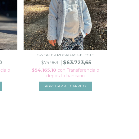
SWEATER POSADAS CELESTE
0
$63.723,65
$74.969
cia o
$54.165,10
con
Transferencia o
depósito bancario
AGREGAR AL CARRITO