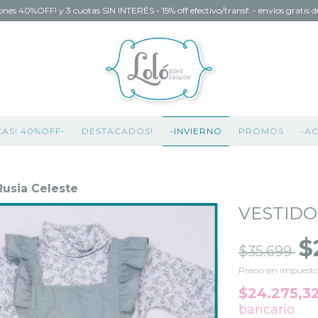
ones 40%OFF! y 3 cuotas SIN INTERÉS - 15% off efectivo/transf. - envíos gratis
CAS! 40%OFF-
DESTACADOS!
-INVIERNO
PROMOS
-A
Rusia Celeste
VESTIDO
$
$35.699
Precio sin impuest
$24.275,3
bancario