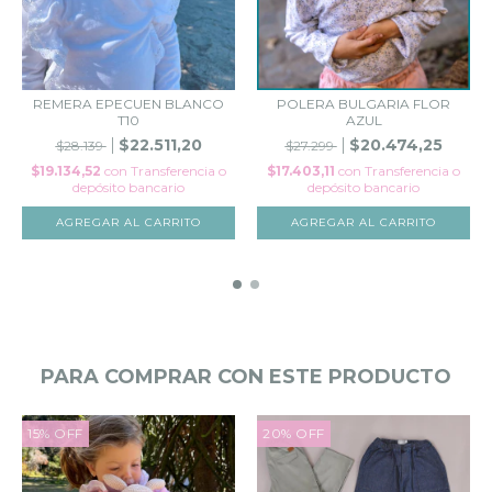
REMERA EPECUEN BLANCO
POLERA BULGARIA FLOR
T10
AZUL
$22.511,20
$20.474,25
$28.139
$27.299
$19.134,52
con
Transferencia o
$17.403,11
con
Transferencia o
depósito bancario
depósito bancario
AGREGAR AL CARRITO
AGREGAR AL CARRITO
PARA COMPRAR CON ESTE PRODUCTO
15
%
OFF
20
%
OFF