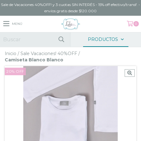
Sale de Vacaciones 40%OFF! y 3 cuotas SIN INTERÉS - 15% off efectivo/transf. -
envíos gratis desde $120.000
MENÚ
0
PRODUCTOS
Inicio
/
Sale Vacaciones! 40%OFF
/
Camiseta Blanco Blanco
20
%
OFF