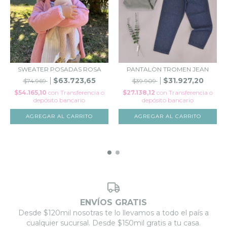
SWEATER POSADAS ROSA
PANTALON TROMEN JEAN
$63.723,65
$31.927,20
$74.969
$39.909
$54.165,10
con
Transferencia o
$27.138,12
con
Transferencia o
depósito bancario
depósito bancario
AGREGAR AL CARRITO
AGREGAR AL CARRITO
ENVÍOS GRATIS
Desde $120mil nosotras te lo llevamos a todo el país a
cualquier sucursal. Desde $150mil gratis a tu casa.