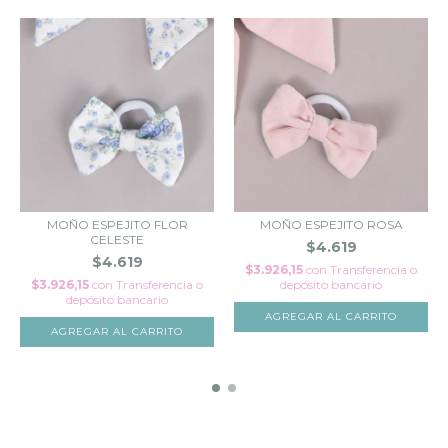
MOÑO ESPEJITO FLOR
MOÑO ESPEJITO ROSA
CELESTE
$4.619
$4.619
$3.926,15
con
Transferencia o
$3.926,15
con
Transferencia o
depósito bancario
depósito bancario
AGREGAR AL CARRITO
AGREGAR AL CARRITO