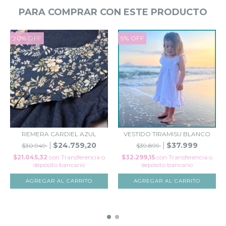
PARA COMPRAR CON ESTE PRODUCTO
20
%
OFF
5
%
OFF
REMERA CARDIEL AZUL
VESTIDO TIRAMISU BLANCO
$24.759,20
$37.999
$30.949
$39.899
$21.045,32
con
Transferencia o
$32.299,15
con
Transferencia o
depósito bancario
depósito bancario
AGREGAR AL CARRITO
AGREGAR AL CARRITO