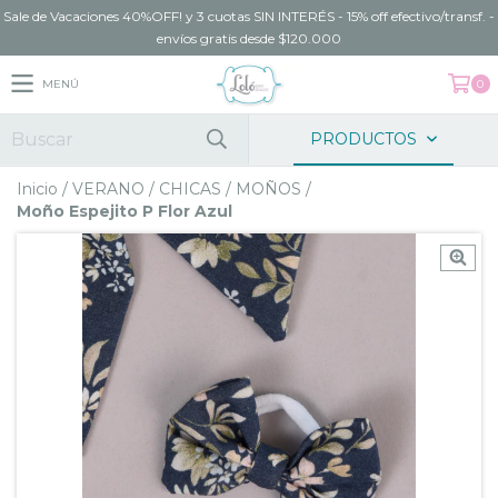
Sale de Vacaciones 40%OFF! y 3 cuotas SIN INTERÉS - 15% off efectivo/transf. -
envíos gratis desde $120.000
MENÚ
0
PRODUCTOS
Inicio
/
VERANO
/
CHICAS
/
MOÑOS
/
Moño Espejito P Flor Azul