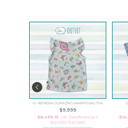
OSA T02
O- REMERA DURAZNO MARIPOSAS T04
O
$9.999
rencia o
$8.499,15
con
Transferencia o
$14
io
depósito bancario