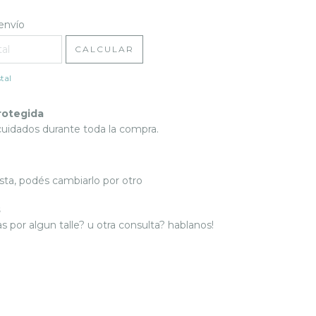
l CP:
CAMBIAR CP
envío
CALCULAR
tal
rotegida
cuidados durante toda la compra.
sta, podés cambiarlo por otro
s
 por algun talle? u otra consulta? hablanos!