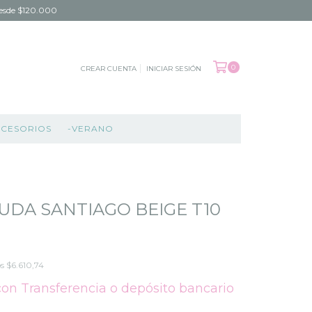
 desde $120.000
0
CREAR CUENTA
INICIAR SESIÓN
CCESORIOS
-VERANO
UDA SANTIAGO BEIGE T10
os
$6.610,74
con
Transferencia o depósito bancario