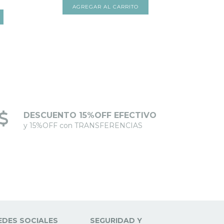
AGREGAR AL CARRITO
A
DESCUENTO 15%OFF EFECTIVO
y 15%OFF con TRANSFERENCIAS
EDES SOCIALES
SEGURIDAD Y