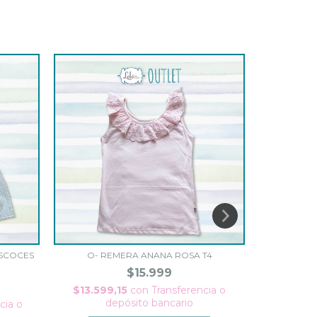
ESCOCES
O- REMERA ANANA ROSA T4
O- REM
$15.999
$13.599,15
con
Transferencia o
$9.349
depósito bancario
d
cia o