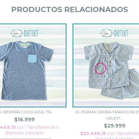
PRODUCTOS RELACIONADOS
- REMERA COCO AZUL T14
O- PIJAMA CAMISA MARACUYA 
CELEST...
$16.999
$29.999
.449,15
con
Transferencia o
depósito bancario
$25.499,15
con
Transferen