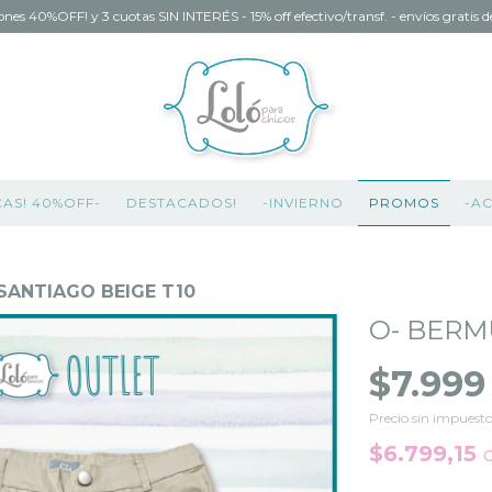
ones 40%OFF! y 3 cuotas SIN INTERÉS - 15% off efectivo/transf. - envíos gratis
CAS! 40%OFF-
DESTACADOS!
-INVIERNO
PROMOS
-A
SANTIAGO BEIGE T10
O- BERM
$7.999
Precio sin impuest
$6.799,15