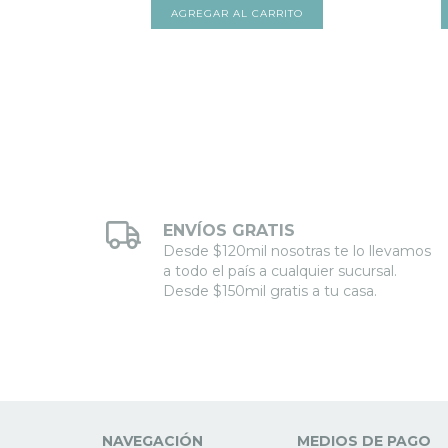
TO
AGREGAR AL CARRITO
ENVÍOS GRATIS
Desde $120mil nosotras te lo llevamos
a todo el país a cualquier sucursal.
Desde $150mil gratis a tu casa.
NAVEGACIÓN
MEDIOS DE PAGO