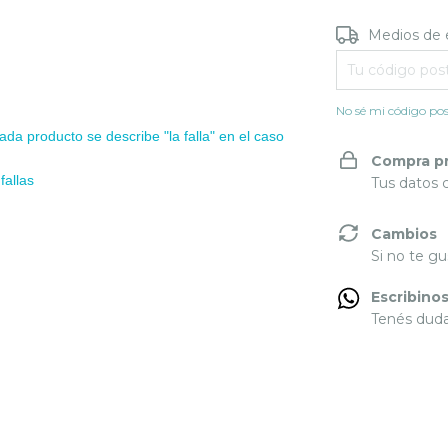
Entregas para e
Medios de 
No sé mi código pos
ada producto se describe "la falla" en el caso
Compra p
fallas
Tus datos 
Cambios
Si no te gu
Escribino
Tenés dudas