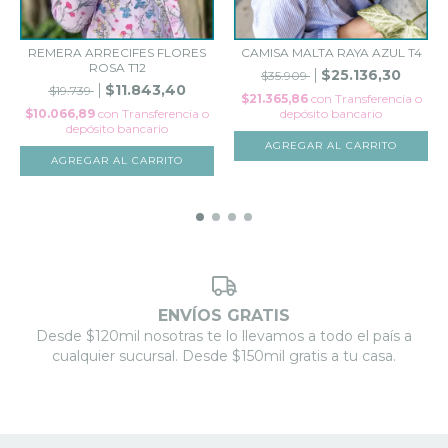
REMERA ARRECIFES FLORES
CAMISA MALTA RAYA AZUL T4
ROSA T12
$25.136,30
$35.909
$11.843,40
$19.739
$21.365,86
con
Transferencia o
$10.066,89
con
Transferencia o
depósito bancario
depósito bancario
AGREGAR AL CARRITO
AGREGAR AL CARRITO
ENVÍOS GRATIS
Desde $120mil nosotras te lo llevamos a todo el país a
cualquier sucursal. Desde $150mil gratis a tu casa.