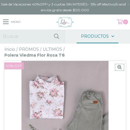
Sale de Vacaciones 40%OFF! y 3 cuotas SIN INTERÉS - 15% off efectivo/transf. -
envíos gratis desde $120.000
MENÚ
0
PRODUCTOS
Inicio
/
PROMOS
/
ULTIMOS
/
Polera Viedma Flor Rosa T8
20
%
OFF