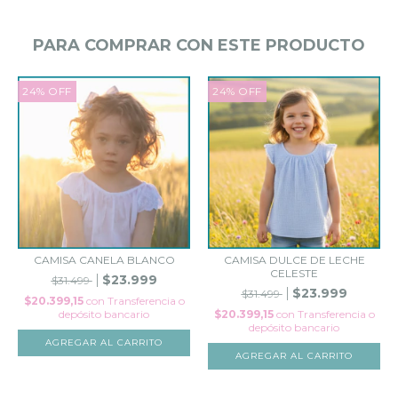
PARA COMPRAR CON ESTE PRODUCTO
24
%
OFF
24
%
OFF
CAMISA CANELA BLANCO
CAMISA DULCE DE LECHE
CELESTE
$23.999
$31.499
$23.999
$31.499
$20.399,15
con
Transferencia o
depósito bancario
$20.399,15
con
Transferencia o
depósito bancario
AGREGAR AL CARRITO
AGREGAR AL CARRITO