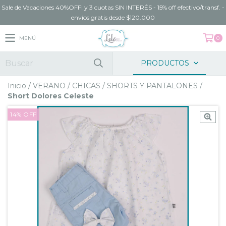
Sale de Vacaciones 40%OFF! y 3 cuotas SIN INTERÉS - 15% off efectivo/transf. -
envíos gratis desde $120.000
MENÚ
0
PRODUCTOS
Inicio
/
VERANO
/
CHICAS
/
SHORTS Y PANTALONES
/
Short Dolores Celeste
14
%
OFF