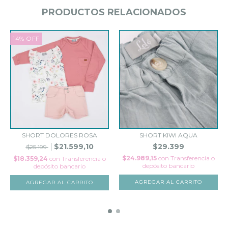
PRODUCTOS RELACIONADOS
14
%
OFF
SHORT DOLORES ROSA
SHORT KIWI AQUA
$21.599,10
$29.399
$25.199
$24.989,15
con
Transferencia o
$18.359,24
con
Transferencia o
depósito bancario
depósito bancario
AGREGAR AL CARRITO
AGREGAR AL CARRITO