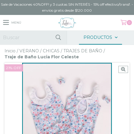
Sale de Vacaciones 40%OFF! y 3 cuotas SIN INTERÉS - 15% off efectivo/transf. -
envíos gratis desde $120.000
MENÚ
0
PRODUCTOS
Inicio
/
VERANO
/
CHICAS
/
TRAJES DE BAÑO
/
Traje de Baño Lucia Flor Celeste
21
%
OFF