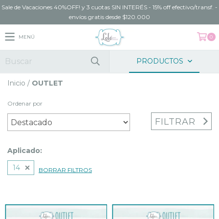
Sale de Vacaciones 40%OFF! y 3 cuotas SIN INTERÉS - 15% off efectivo/transf. -
envíos gratis desde $120.000
MENÚ
0
PRODUCTOS
Inicio
/
OUTLET
Ordenar por
FILTRAR
Aplicado:
14
BORRAR FILTROS