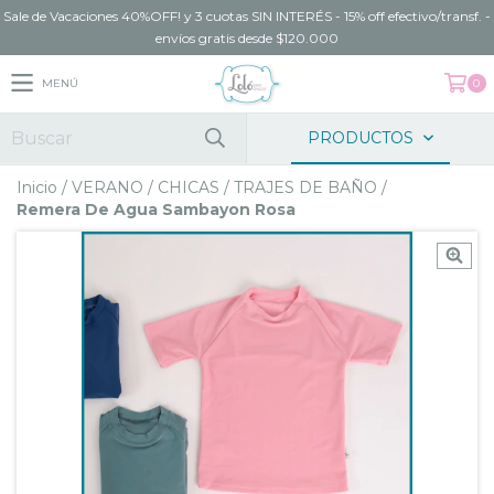
Sale de Vacaciones 40%OFF! y 3 cuotas SIN INTERÉS - 15% off efectivo/transf. -
envíos gratis desde $120.000
MENÚ
0
PRODUCTOS
Inicio
/
VERANO
/
CHICAS
/
TRAJES DE BAÑO
/
Remera De Agua Sambayon Rosa