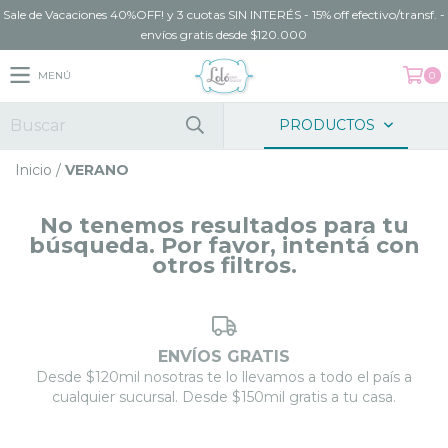
Sale de Vacaciones 40%OFF! y 3 cuotas SIN INTERÉS - 15% off efectivo/transf. -
envíos gratis desde $120.000
MENÚ
0
PRODUCTOS
Inicio
/
VERANO
No tenemos resultados para tu
búsqueda. Por favor, intentá con
otros filtros.
ENVÍOS GRATIS
Desde $120mil nosotras te lo llevamos a todo el país a
cualquier sucursal. Desde $150mil gratis a tu casa.