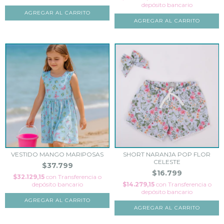
depósito bancario
AGREGAR AL CARRITO
AGREGAR AL CARRITO
VESTIDO MANGO MARIPOSAS
SHORT NARANJA POP FLOR
CELESTE
$37.799
$16.799
$32.129,15
con
Transferencia o
depósito bancario
$14.279,15
con
Transferencia o
depósito bancario
AGREGAR AL CARRITO
AGREGAR AL CARRITO