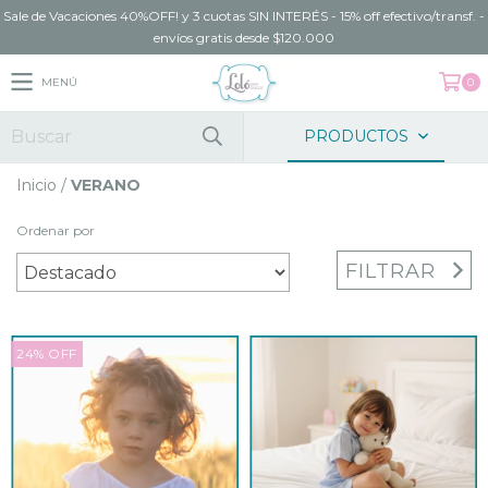
Sale de Vacaciones 40%OFF! y 3 cuotas SIN INTERÉS - 15% off efectivo/transf. -
envíos gratis desde $120.000
MENÚ
0
PRODUCTOS
Inicio
/
VERANO
Ordenar por
FILTRAR
24
%
OFF