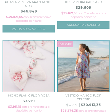
PIJAMA REMERA ARANDANOS
BOXER MOKA PACK AZUL
GRIS
$29.609
$46.849
$25.167,65
con
Transferencia o
$39.821,65
con
Transferencia o
depósito bancario
depósito bancario
AGREGAR AL CARRITO
AGREGAR AL CARRITO
18
%
OFF
MOÑO FLAN G FLOR ROSA
VESTIDO MANGO FLOR
CELESTE
$3.719
$30.913,35
$37.799
$3.161,15
con
Transferencia o
depósito bancario
$26.276,35
con
Transferencia o