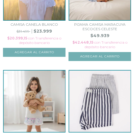
CAMISA CANELA BLANCO
PIJAMA CAMISA MARACUYA
ESCOCES CELESTE
$23.999
$31.499
$49.939
$20.399,15
con
Transferencia o
$42.448,15
con
Transferencia o
depósito bancario
depósito bancario
AGREGAR AL CARRITO
AGREGAR AL CARRITO