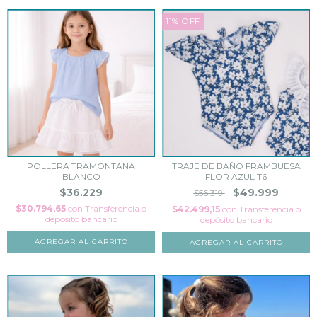
11
%
OFF
POLLERA TRAMONTANA
TRAJE DE BAÑO FRAMBUESA
BLANCO
FLOR AZUL T6
$36.229
$49.999
$56.319
$30.794,65
con
Transferencia o
$42.499,15
con
Transferencia o
depósito bancario
depósito bancario
AGREGAR AL CARRITO
AGREGAR AL CARRITO